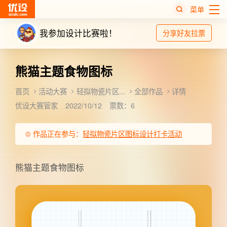
菜单
我参加设计比赛啦！
分享好友拉票
热
搜
榜
熊猫主题食物图标
首页
活动大赛
轻拟物瓷片区...
全部作品
详情
优设大赛管家
2022/10/12
票数：6
© 作品正在参与：
轻拟物瓷片区图标设计打卡活动
熊猫主题食物图标