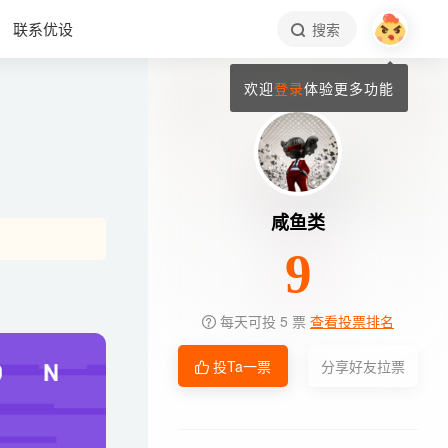
联系优设
搜索
欢迎
登录
体验更多功能
咸鱼类
9
每天可投 5 票
查看投票排名
投Ta一票
分享好友拉票