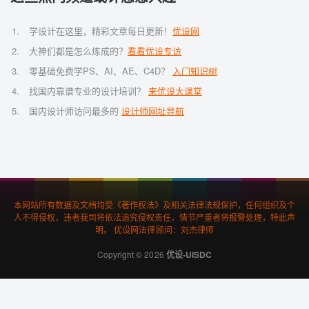
学设计在这里，精彩文章每日更新！
优设网
大神们都是怎么炼成的？
看看优设专访
零基础免费学PS、AI、AE、C4D？
入门知识树
找国内靠谱专业的设计培训？
来优设大课堂
国内设计师访问最多的
设计师网址导航
本网站所有数据及文档均受《著作权法》及相关法律法规保护，任何组织及个
人不得侵权，违者我司将依法追究侵权责任，情节严重者将报警处理，特此声
明。 优设网法律顾问：刘杰律师
Copyright © 2026
优设-UISDC