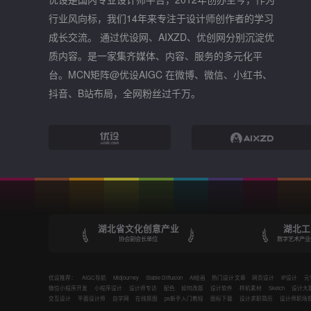
行业风向标，我们14年来专注于设计师创作者的学习
成长交流。 通过优设网、AIXZD、优创网分别沉淀优
质内容。是一家集齐媒体、内容、服务的多元化平
台。MCN矩阵@优设AIGC 在微博、微信、小红书、
抖音、B站布局，全网粉丝过千万。
湖北省文化创意产业
湖北工
协会副会长单位
数字艺术产业
优设推荐：
AIGC导航
Midjourney
Stable Diffusion
AI绘画
热门设计文章
网页设计
IP设计
元
微信小程序开发
小程序设计
设计师专访
配色
如何改版
设计软件
样机素材
Sketch
设计大
交互设计
平面设计师
自学网
在线抠图
ps新手入门教程
图标下载
设计求职简历
设计师职场