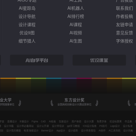
AI星踪岛
AI机器人
联系我们
设计导航
AI排行榜
作者投稿
设计课程
AI课程
友链申请
优设9图
AI视频
意见反馈
细节猎人
AI生图
字体授权
业大学
东方设计奖
学院理事单位
全国高校创新设计大赛运营单位
宇宙
直播设计
B端设计
Figma
C4D
AI绘画
包装设计
用户体验
设计大赛
免费字体
优设标题黑
作品集
赛
设计书籍
设计师必备网站
设计公开课
设计师培训
ppt学习教程
iOS设计指南
PS技巧
Logo设计
设计私单
规划
设计简历模版
电影海报设计
Banner设计
App设计
设计趋势
设计师表情包
AI创作
AI工具导航
设计风格