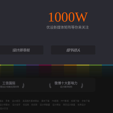
1000W
优设新媒体矩阵等你来关注
工信国际
微博十大影响力
数智设计创新应用伙伴
设计美学机构
酷站
苹果
设计规范
高清图片素材网站
素材下载
PS抠图
PPT模版
纹理下载
字体下载
设计师薪水
设计自学
优设网
优优网
设计师联盟
设计网站
网页设计联盟
优秀设计
设计方法