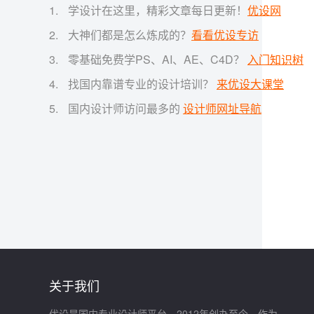
学设计在这里，精彩文章每日更新！
优设网
大神们都是怎么炼成的？
看看优设专访
零基础免费学PS、AI、AE、C4D？
入门知识树
找国内靠谱专业的设计培训？
来优设大课堂
国内设计师访问最多的
设计师网址导航
关于我们
优设是国内专业设计师平台，2012年创办至今，作为