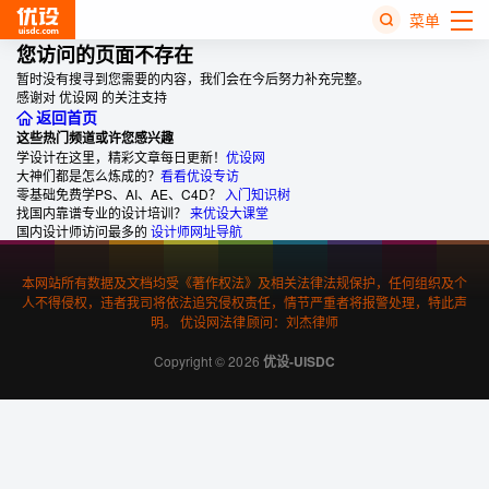
菜单
您访问的页面不存在
暂时没有搜寻到您需要的内容，我们会在今后努力补充完整。
热
感谢对 优设网 的关注支持
搜
返回首页
榜
这些热门频道或许您感兴趣
学设计在这里，精彩文章每日更新！
优设网
大神们都是怎么炼成的？
看看优设专访
零基础免费学PS、AI、AE、C4D？
入门知识树
找国内靠谱专业的设计培训？
来优设大课堂
国内设计师访问最多的
设计师网址导航
本网站所有数据及文档均受《著作权法》及相关法律法规保护，任何组织及个
人不得侵权，违者我司将依法追究侵权责任，情节严重者将报警处理，特此声
明。 优设网法律顾问：刘杰律师
Copyright © 2026
优设-UISDC