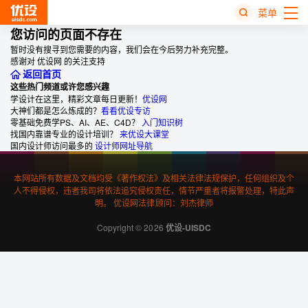
菜单
您访问的页面不存在
暂时没有搜寻到您需要的内容，我们会在今后努力补充完整。
热
感谢对 优设网 的关注支持
搜
返回首页
榜
这些热门频道或许您感兴趣
学设计在这里，精彩文章每日更新！
优设网
大神们都是怎么炼成的？
看看优设专访
零基础免费学PS、AI、AE、C4D？
入门知识树
找国内靠谱专业的设计培训？
来优设大课堂
国内设计师访问最多的
设计师网址导航
本网站所有数据及文档均受《著作权法》及相关法律法规保护，任何组织及个
人不得侵权，违者我司将依法追究侵权责任，情节严重者将报警处理，特此声
明。 优设网法律顾问：刘杰律师
Copyright © 2026
优设-UISDC