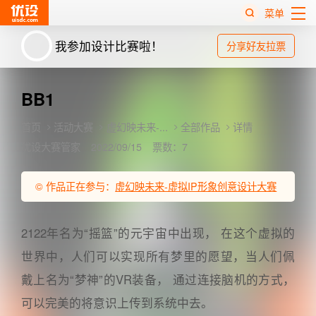
菜单
我参加设计比赛啦！
分享好友拉票
热
搜
榜
BB1
首页
活动大赛
虚幻映未来-...
全部作品
详情
优设大赛管家
2022/09/15
票数：7
© 作品正在参与：
虚幻映未来-虚拟IP形象创意设计大赛
2122年名为“摇篮”的元宇宙中出现， 在这个虚拟的
世界中，人们可以实现所有梦里的愿望，当人们佩
戴上名为“梦神”的VR装备， 通过连接脑机的方式，
可以完美的将意识上传到系统中去。